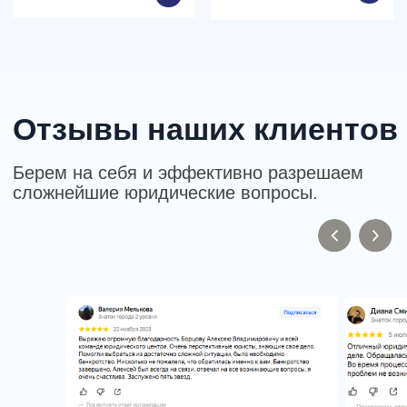
Комплексный
подход в услугах
Наш спектр услуг – юридическая
экспертиза, оценка, ведение
переговоров, проектный центр
обеспечивают нужный результат
Команда амбициозных
профессионалов
Юристы LEXica – специалисты
банкротной и корпоративной практики
– регулярно выступают экспертами по
юридическим вопросам в СМИ («РБК
Пермь», телеканал «VETTA24», газета
«Business Class»).