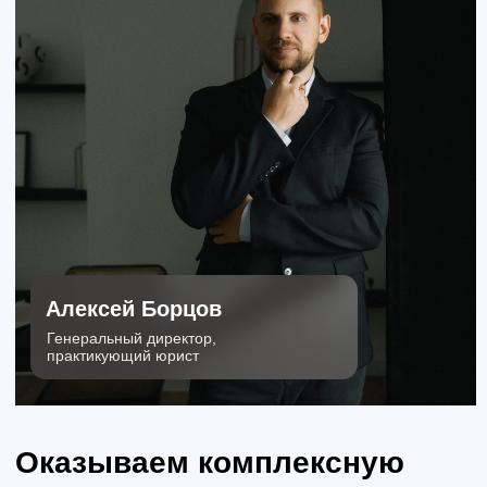
10+
500+
Млн мы
Лет практики в разных
сэкономили для
сферах (юридический
своих клиентов за
консалтинг, органы власти,
все время нашей
образовательные
работы
организации)
80+
Клиентов ежегодно получают от