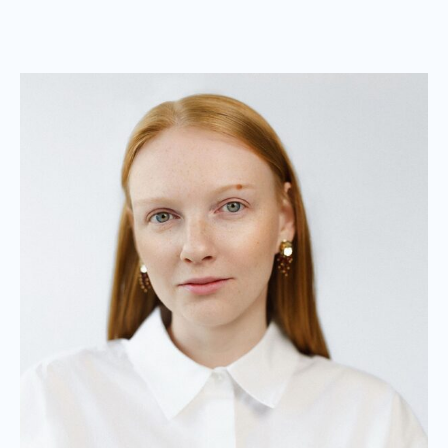
Политика конфиденциальности
Навигация
О нас
Услуги
Отзывы
Адрес:
Тополевый переулок, 10,
офис 215 (2 этаж), г. Пермь
Контакты:
+7 (342) 254 04 06
info@pravolexica59.ru
VK