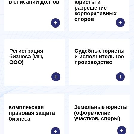
Большой опыт
За годы работы мы провели сотни
успешных дел и помогли клиентам
в самых разных ситуациях,
сохранив для них в общей
сложности более 0,5 млрд рублей.
Индивидуальный
подход к клиентам
Не работаем по шаблонам.
Формируем план работы под
конкретного клиента. Консультируем
до начала сотрудничества и
защищаем перед клиентом свой план
работы. Гибкий подход к стоимости.