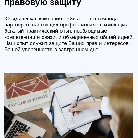
нас квалифицированную
юридическую помощь
Наши услуги
Субсидиарная
Юридическое
ответственность
сопровождение
(банкротная и
банкротства
(оспаривание
внебанкротная)
сделок,
обособленные
+
споры)
+
Правовая помощь
Корпоративные
в списании долгов
юристы и
разрешение
корпоративных
споров
+
+
Регистрация
Судебные юристы