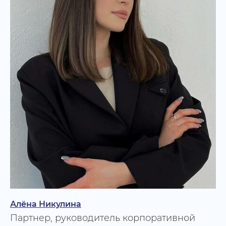
С нами работали:
Администрация
Депутаты Государственной
губернатора Пермского
Думы Российской
края
Федерации
ПГНИУ
Федерация хоккея России
Еще больше
Алёна Никулина
полезных
Па
ртн
ер, руководитель корпоративной
материалов