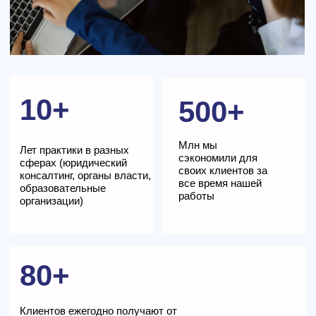
бизнеса (ИП,
и исполнительное
ООО)
производство
+
+
Земельные юристы
Комплексная
(оформление
правовая защита
участков, споры)
бизнеса
+
+
Отзывы наших клиентов
Берем на себя и эффективно разрешаем
сложнейшие юридические вопросы.