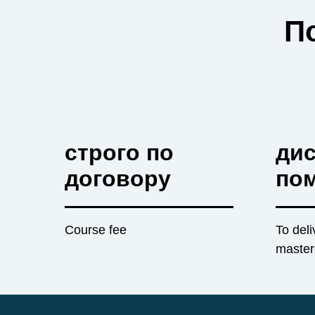
П
строго по
ди
договору
по
Course fee
To deli
master