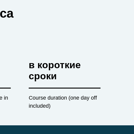
ca
в короткие
сроки
e in
Course duration (one day off
included)