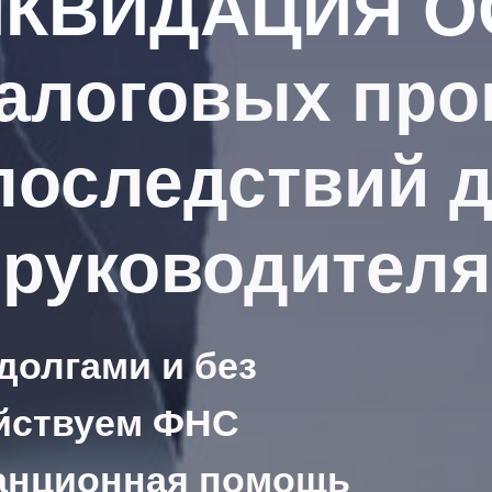
ИКВИДАЦИЯ О
налоговых про
последствий 
руководителя
долгами и без
йствуем ФНС
анционная помощь