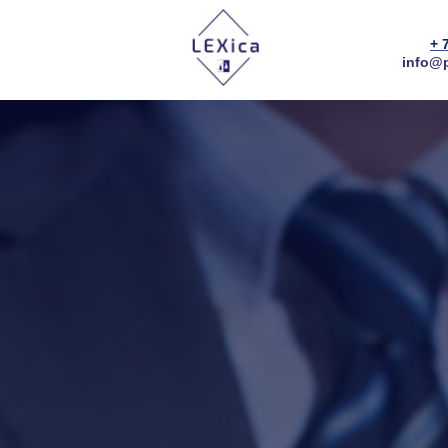
+ 
info@p