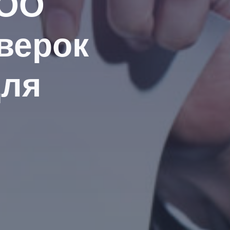
ОО
верок
для