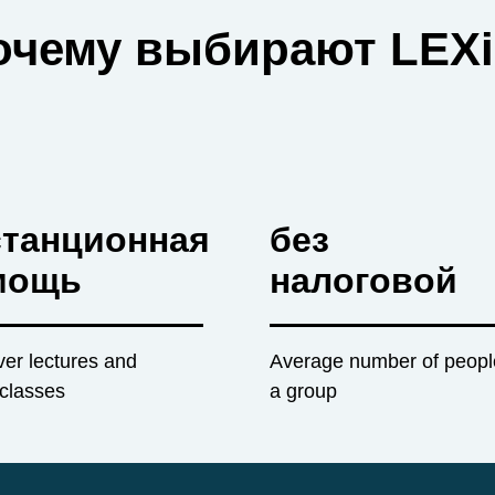
очему выбирают LEXi
станционная
без
мощь
налоговой
ver lectures and
Average number of peopl
classes
a group