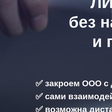
Л
без 
и 
✅ закроем ООО с 
✅
сами взаимоде
✅ возможна дист